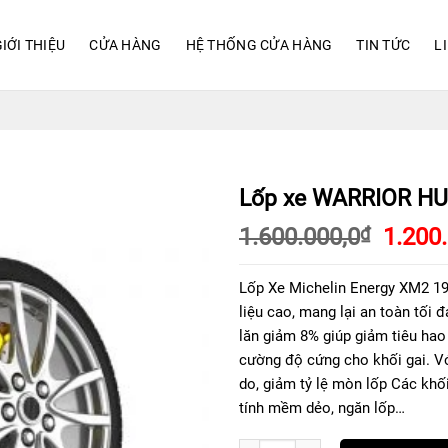
IỚI THIỆU
CỬA HÀNG
HỆ THỐNG CỬA HÀNG
TIN TỨC
L
Lốp xe WARRIOR H
Giá
1.600.000,0
1.200
₫
gốc
là:
Lốp Xe Michelin Energy XM2 195
1.600.
liệu cao, mang lại an toàn tối
lăn giảm 8% giúp giảm tiêu hao 
cường độ cứng cho khối gai. Vớ
do, giảm tỷ lệ mòn lốp Các khối
tính mềm dẻo, ngăn lốp…