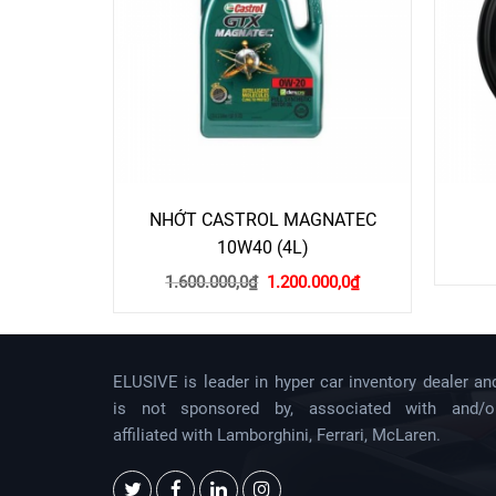
NHỚT CASTROL MAGNATEC
10W40 (4L)
Giá
Giá
1.600.000,0
₫
1.200.000,0
₫
gốc
hiện
là:
tại
1.600.000,0₫.
là:
1.200.000,0₫.
ELUSIVE is leader in hyper car inventory dealer an
is not sponsored by, associated with and/o
affiliated with Lamborghini, Ferrari, McLaren.