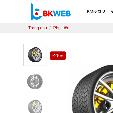
Skip
to
TRANG CHỦ
G
content
Trang chủ
/
Phụ kiện
-25%