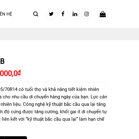
IÊN HỆ
UB
Giá
.000,0
₫
hiện
tại
/70R14 có tuổi thọ và khả năng tiết kiệm nhiên
000,0₫.
là:
 đa cho nhu cầu di chuyển hàng ngày của bạn. Lực cản
1.200.000,0₫.
nhiên liệu. Công nghệ kỹ thuật bắc cầu qua lại tăng
i độ cứng được tăng cường, khối gai ít di chuyển tự
 liên kết với “kỹ thuật bắc cầu qua lại” làm hạn chế