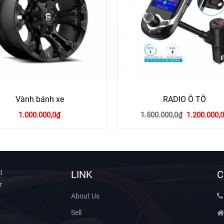
Vành bánh xe
RADIO Ô TÔ
Giá
1.000.000,0
₫
1.500.000,0
₫
1.200.000,0
gốc
là:
1.500.000,0
d
LINK
C
r
About Us
Sell