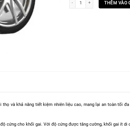
Lốp xe WARRIOR HUB số lượng
THÊM VÀO 
i thọ và khả năng tiết kiệm nhiên liệu cao, mang lại an toàn tối 
độ cứng cho khối gai. Với độ cứng được tăng cường, khối gai ít di 